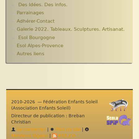
Chroniques du séjour Juillet 2016
Des Idées. Des infos.
Critiques et notes de lecture
Chroniques du Voyage Février Mars 2017
Parrainages
Changer le monde. Réflexions sur l’aide
Les micro-crédits
internationale. 5 articles
Adhérer-Contact
Informations techniques et administratives
Galerie 2022. Tableaux. Sculptures. Artisanat.
Lutter contre l’extrême pauvreté. Victimes et
Esol Bourgogne
acteurs.10 articles.
Solidarité internationale. Autour d’Haïti.
Esol Alpes-Provence
ACTUALITES
Documentaires à voir. Les années terribles.
Archives
Autres liens
Cité Soleil.
Expositions, manifestations
Histoire d’Haïti. Histoire et Vaudou.
Nouvelle rubrique N° 53
2010-2026 — Fédération Enfants Soleil
(Association Enfants Soleil)
Directeur de publication : Breban
Christian
Se connecter
|
Plan du site
|
Mentions légales
|
RSS 2.0