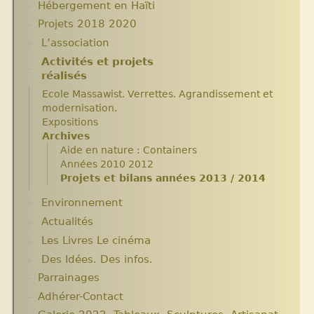
Hébergement en Haïti
Projets 2018 2020
L’association
Activités et projets
Assemblées Générales
réalisés
Nos partenaires.
Ecole Massawist. Verrettes. Agrandissement et
modernisation.
Expositions
Archives
Aide en nature : Containers
Années 2010 2012
Projets et bilans années 2013 / 2014
Environnement
Actualités
Plantes pour Haïti
Solidarité et environnement
Les Livres Le cinéma
Chroniques du séjour Août 2017
Chroniques du séjour Juillet 2016
Des Idées. Des infos.
Critiques et notes de lecture
Chroniques du Voyage Février Mars 2017
Parrainages
Changer le monde. Réflexions sur l’aide
Les micro-crédits
internationale. 5 articles
Adhérer-Contact
Informations techniques et administratives