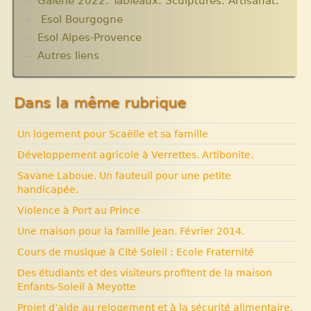
Galerie 2022. Tableaux. Sculptures. Artisanat.
Lutter contre l’extrême pauvreté. Victimes et
Esol Bourgogne
acteurs.10 articles.
Solidarité internationale. Autour d’Haïti.
Esol Alpes-Provence
ACTUALITES
Documentaires à voir. Les années terribles.
Archives
Autres liens
Cité Soleil.
Expositions, manifestations
Histoire d’Haïti. Histoire et Vaudou.
Nouvelle rubrique N° 53
Dans la même rubrique
Un logement pour Scaëlle et sa famille
Développement agricole à Verrettes. Artibonite.
Savane Laboue. Un fauteuil pour une petite
handicapée.
Violence à Port au Prince
Une maison pour la famille Jean. Février 2014.
Cours de musique à Cité Soleil : Ecole Fraternité
Des étudiants et des visiteurs profitent de la maison
Enfants-Soleil à Meyotte
Projet d’aide au relogement et à la sécurité alimentaire.