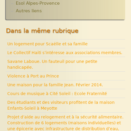
Solidarité internationale. Autour d’Haïti.
Esol Alpes-Provence
ACTUALITES
Documentaires à voir. Les années terribles.
Archives
Autres liens
Cité Soleil.
Expositions, manifestations
Histoire d’Haïti. Histoire et Vaudou.
Nouvelle rubrique N° 53
Dans la même rubrique
Un logement pour Scaëlle et sa famille
Le Collectif Haïti s’intéresse aux associations membres.
Savane Laboue. Un fauteuil pour une petite
handicapée.
Violence à Port au Prince
Une maison pour la famille Jean. Février 2014.
Cours de musique à Cité Soleil : Ecole Fraternité
Des étudiants et des visiteurs profitent de la maison
Enfants-Soleil à Meyotte
Projet d’aide au relogement et à la sécurité alimentaire.
Construction de 6 logements (maisons individuelles) et
une épicerie avec infrastructure de distribution d’eau,