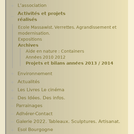
L’association
Activités et projets
Assemblées Générales
réalisés
Nos partenaires.
Ecole Massawist. Verrettes. Agrandissement et
modernisation.
Expositions
Archives
Aide en nature : Containers
Années 2010 2012
Projets et bilans années 2013 / 2014
Environnement
Actualités
Plantes pour Haïti
Solidarité et environnement
Les Livres Le cinéma
Chroniques du séjour Août 2017
Chroniques du séjour Juillet 2016
Des Idées. Des infos.
Critiques et notes de lecture
Chroniques du Voyage Février Mars 2017
Parrainages
Changer le monde. Réflexions sur l’aide
Les micro-crédits
internationale. 5 articles
Adhérer-Contact
Informations techniques et administratives
Galerie 2022. Tableaux. Sculptures. Artisanat.
Lutter contre l’extrême pauvreté. Victimes et
Esol Bourgogne
acteurs.10 articles.