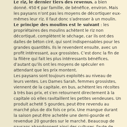
Le riz, le dernier tiers des revenus
, a bien
donné. 450 € par famille, de bénéfice, environ. Mais
les paysans n’ont pas les moyens de décortiquer eux-
mêmes leur riz. Il faut donc s’adresser à un moulin.
Le principe des moulins est le suivant
: les
propriétaires des moulins achètent le riz non
décortiqué, complètent le séchage, car ils ont des
dalles de béton ciré, qui sont indispensables pour les
grandes quantités. Ils le revendent ensuite, avec un
profit intéressant, aux grossistes. C’est donc la fin de
la filière qui fait les plus intéressants bénéfices,
d’autant qu’ils ont les moyens de spéculer en
attendant que les prix montent.
Les paysans sont toujours exploités au niveau de
leurs ventes. Les Dames Sarah, femmes grossistes,
viennent de la capitale, en bus, achètent les récoltes
à très bas prix, et s’en retournent directement à la
capitale où elles ravitaillent les petites vendeuses. Un
produit acheté 5 gourdes, peut être revendu au
marché plus de dix fois ce prix. Une mangue durant
la saison peut être achetée une demi-gourde et
revendue 20 gourdes sur le marché. Beaucoup de
paysans abandonnent ainsi des cultures, faute de