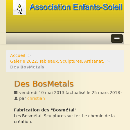
Accueil
>
Agenda
Galerie 2022. Tableaux. Sculptures. Artisanat.
>
Des BosMetals
Adhérer
Des BosMetals
Contacts
vendredi 10 mai 2013
(actualisé le
25 mars 2018
)
Liens
par
christian
Fabrication des "Bosmétal"
Les Bosmétal. Sculptures sur fer. Le chemin de la
création.