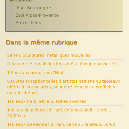
acteurs.10 articles.
Esol Bourgogne
Solidarité internationale. Autour d’Haïti.
Documentaires à voir. Les années terribles.
Esol Alpes-Provence
ACTUALITES
Cité Soleil.
Archives
Autres liens
Histoire d’Haïti. Histoire et Vaudou.
Expositions, manifestations
Nouvelle rubrique N° 53
Dans la même rubrique
Série 8 Sculptures métalliques nouvelles
Découvrir le travail des Boss-métal (Sculpteurs sur fer)
T Shits aux armoiries d’Haïti
Oeuvres exceptionnelles d’artistes haïtiens ou tableaux
offerts à l’Association, pour être vendus au profit des
enfants d’Haïti
Tableaux Haïti. Série 6. Tailles diverses
Tableau de peintres d’Haïti. Enfants-Soleil... Série 1 :
50/60 cm
Tableaux de Peintres d’Haïti. Série 2 : tableaux 50/60