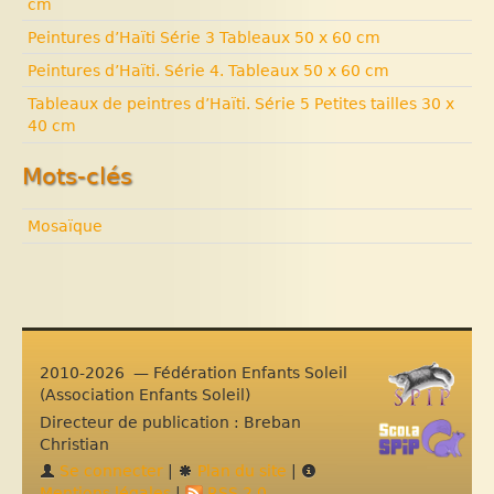
cm
Peintures d’Haïti Série 3 Tableaux 50 x 60 cm
Peintures d’Haïti. Série 4. Tableaux 50 x 60 cm
Tableaux de peintres d’Haïti. Série 5 Petites tailles 30 x
40 cm
Mots-clés
Mosaïque
2010-2026 — Fédération Enfants Soleil
(Association Enfants Soleil)
Directeur de publication : Breban
Christian
Se connecter
|
Plan du site
|
Mentions légales
|
RSS 2.0