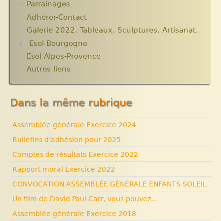
Parrainages
Changer le monde. Réflexions sur l’aide
Les micro-crédits
Projets et bilans années 2013 / 2014
internationale. 5 articles
Adhérer-Contact
Informations techniques et administratives
Galerie 2022. Tableaux. Sculptures. Artisanat.
Lutter contre l’extrême pauvreté. Victimes et
Esol Bourgogne
acteurs.10 articles.
Solidarité internationale. Autour d’Haïti.
Esol Alpes-Provence
ACTUALITES
Documentaires à voir. Les années terribles.
Archives
Autres liens
Cité Soleil.
Expositions, manifestations
Histoire d’Haïti. Histoire et Vaudou.
Nouvelle rubrique N° 53
Dans la même rubrique
Assemblée générale Exercice 2024
Bulletins d’adhésion pour 2025
Comptes de résultats Exercice 2022
Rapport moral Exercice 2022
CONVOCATION ASSEMBLÉE GÉNÉRALE ENFANTS SOLEIL
Un film de David Paul Carr, vous pouvez...
Assemblée générale Exercice 2018