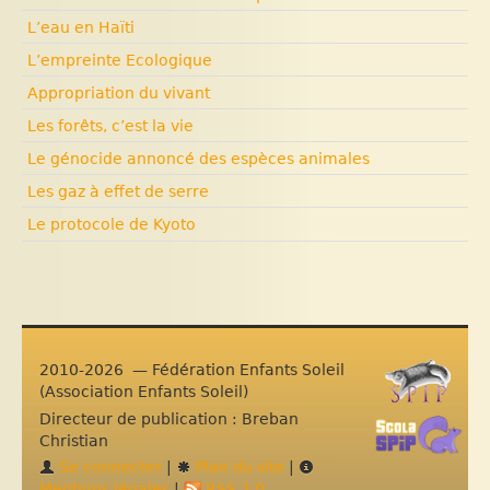
L’eau en Haïti
L’empreinte Ecologique
Appropriation du vivant
Les forêts, c’est la vie
Le génocide annoncé des espèces animales
Les gaz à effet de serre
Le protocole de Kyoto
2010-2026 — Fédération Enfants Soleil
(Association Enfants Soleil)
Directeur de publication : Breban
Christian
Se connecter
|
Plan du site
|
Mentions légales
|
RSS 2.0