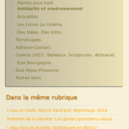
modernisation.
Plantes pour Haïti
Expositions
Solidarité et environnement
Archives
Actualités
Aide en nature : Containers
Années 2010 2012
Les Livres Le cinéma
Chroniques du séjour Août 2017
Projets et bilans années 2013 / 2014
Chroniques du séjour Juillet 2016
Des Idées. Des infos.
Critiques et notes de lecture
Chroniques du Voyage Février Mars 2017
Parrainages
Changer le monde. Réflexions sur l’aide
Les micro-crédits
internationale. 5 articles
Adhérer-Contact
Informations techniques et administratives
Galerie 2022. Tableaux. Sculptures. Artisanat.
Lutter contre l’extrême pauvreté. Victimes et
Esol Bourgogne
acteurs.10 articles.
Solidarité internationale. Autour d’Haïti.
Esol Alpes-Provence
ACTUALITES
Documentaires à voir. Les années terribles.
Archives
Autres liens
Cité Soleil.
Expositions, manifestations
Histoire d’Haïti. Histoire et Vaudou.
Nouvelle rubrique N° 53
Dans la même rubrique
L’eau en Haïti. Patrick Saint-pré. Reportage. 2018
Pollution de la planète. Les gestes quotidiens vitaux.
L’eau dans le monde. Statistiques en direct !