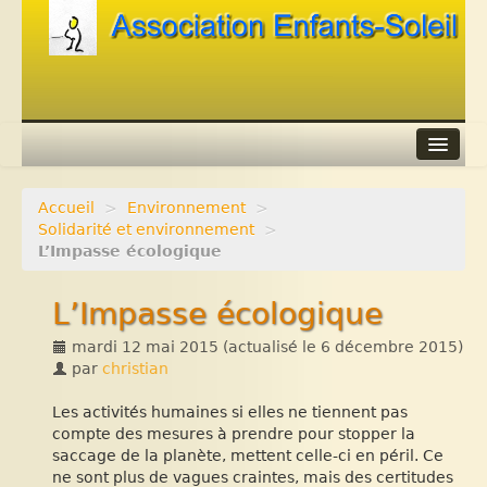
Accueil
>
Environnement
>
Agenda
Solidarité et environnement
>
L’Impasse écologique
Adhérer
L’Impasse écologique
Contacts
mardi 12 mai 2015
(actualisé le
6 décembre 2015
)
Liens
par
christian
Les activités humaines si elles ne tiennent pas
compte des mesures à prendre pour stopper la
saccage de la planète, mettent celle-ci en péril. Ce
ne sont plus de vagues craintes, mais des certitudes