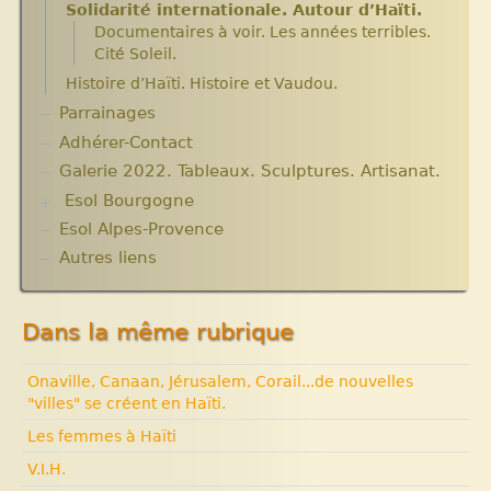
Solidarité internationale. Autour d’Haïti.
Documentaires à voir. Les années terribles.
Cité Soleil.
Histoire d’Haïti. Histoire et Vaudou.
Parrainages
Adhérer-Contact
Galerie 2022. Tableaux. Sculptures. Artisanat.
Esol Bourgogne
Esol Alpes-Provence
ACTUALITES
Archives
Autres liens
Expositions, manifestations
Nouvelle rubrique N° 53
Dans la même rubrique
Onaville, Canaan, Jérusalem, Corail...de nouvelles
"villes" se créent en Haïti.
Les femmes à Haïti
V.I.H.