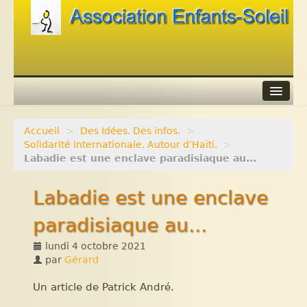
Accueil
>
Des Idées. Des infos.
>
Agenda
Solidarité internationale. Autour d’Haïti.
>
Labadie est une enclave paradisiaque au...
Adhérer
Labadie est une enclave
Contacts
paradisiaque au...
Liens
lundi 4 octobre 2021
par
Gérard
Un article de Patrick André.