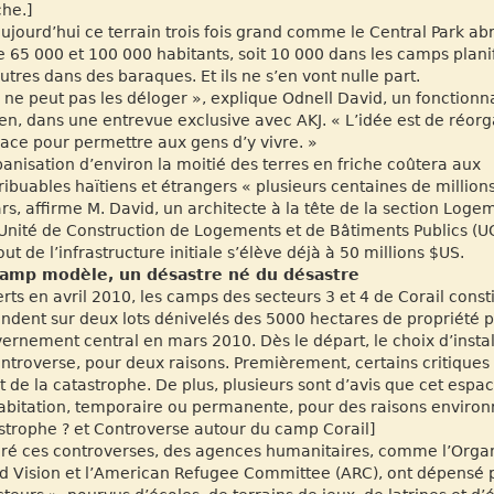
he.]
aujourd’hui ce terrain trois fois grand comme le Central Park abr
e 65 000 et 100 000 habitants, soit 10 000 dans les camps planif
autres dans des baraques. Et ils ne s’en vont nulle part.
 ne peut pas les déloger », explique Odnell David, un fonctionn
ien, dans une entrevue exclusive avec AKJ. « L’idée est de réorg
pace pour permettre aux gens d’y vivre. »
banisation d’environ la moitié des terres en friche coûtera aux
ribuables haïtiens et étrangers « plusieurs centaines de million
ars, affirme M. David, un architecte à la tête de la section Loge
’Unité de Construction de Logements et de Bâtiments Publics (U
out de l’infrastructure initiale s’élève déjà à 50 millions $US.
camp modèle, un désastre né du désastre
rts en avril 2010, les camps des secteurs 3 et 4 de Corail consti
endent sur deux lots dénivelés des 5000 hectares de propriété pr
ernement central en mars 2010. Dès le départ, le choix d’insta
ontroverse, pour deux raisons. Premièrement, certains critique
it de la catastrophe. De plus, plusieurs sont d’avis que cet espa
habitation, temporaire ou permanente, pour des raisons environ
strophe ? et Controverse autour du camp Corail]
ré ces controverses, des agences humanitaires, comme l’Organis
d Vision et l’American Refugee Committee (ARC), ont dépensé pl