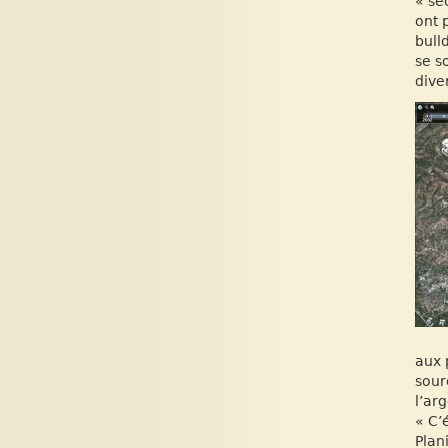
« se
ont 
bull
se s
dive
aux 
sour
l’ar
« C’
Plan