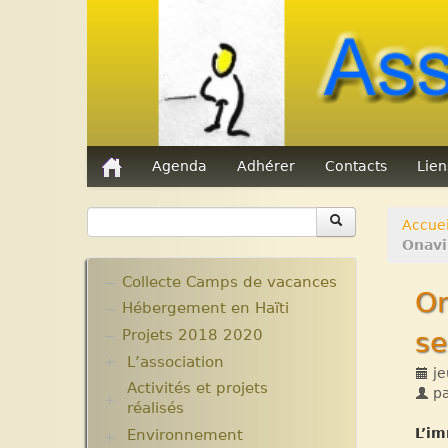
Agenda
Adhérer
Contacts
Lie
Accuei
Onavil
Collecte Camps de vacances
On
Hébergement en Haïti
Projets 2018 2020
se
L’association
je
Activités et projets
Assemblées Générales
p
réalisés
Nos partenaires.
L’im
Environnement
Ecole Massawist. Verrettes.