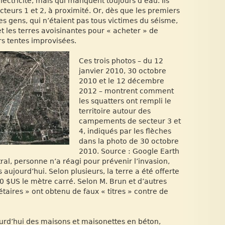
électricité, mais qui manquent toujours d’eau. Ils
teurs 1 et 2, à proximité. Or, dès que les premiers
es gens, qui n’étaient pas tous victimes du séisme,
et les terres avoisinantes pour « acheter » de
rs tentes improvisées.
Ces trois photos – du 12
janvier 2010, 30 octobre
2010 et le 12 décembre
2012 – montrent comment
les squatters ont rempli le
territoire autour des
campements de secteur 3 et
4, indiqués par les flèches
dans la photo de 30 octobre
2010. Source : Google Earth
l, personne n’a réagi pour prévenir l’invasion,
 aujourd’hui. Selon plusieurs, la terre a été offerte
 10 $US le mètre carré. Selon M. Brun et d’autres
aires » ont obtenu de faux « titres » contre de
ourd’hui des maisons et maisonettes en béton,