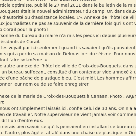
rticle optimiste, publié le 27 mai 2011 dans le bulletin de la mi
Bouquets était le nouvel administrateur du camp. Or, dans deux v
e d’autorité ou d’assistance locales. L’« Annexe de l’hôtel de vi
aux journalistes ne pas se souvenir de la dernière fois qu’ils on
 Corail pour la photo]
rsonne du bureau du maire n’a mis les pieds ici depuis plusieu
résidants de Corail.
 les voyait par ici seulement quand ils savaient qu’ils pouvaient
nts qui a perdu sa maison de Delmas lors du séisme. Pour nous qui 
 tout faire soi-même. »
e autre annexe de l’hôtel de ville de Croix-des-Bouquets, dan
 un bureau suffocant, constitué d’un conteneur vide annexé à u
fée d’une bâche de plastique bleu. C’est midi. Les hommes affirme
onner leur nom ou de se faire enregistrer.
nexe de la marie de Croix-des-Bouquets à Canaan. Photo : AKJ/
rt
s nous ont simplement laissés ici, confie celui de 30 ans. On n’a
n de travailler. Notre superviseur ne vient jamais voir commen
 dit l’un d’entre eux.
aimerais bien savoir ce qu’ils pensaient en installant ce bureau ic
te l’autre, plus âgé et affalé dans une chaise de plastique. « On