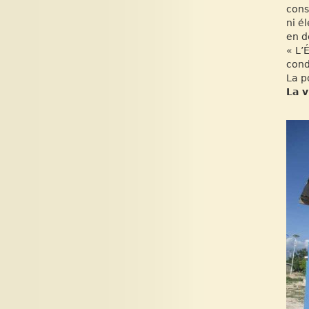
cons
ni é
en d
« L’
condi
La p
La v