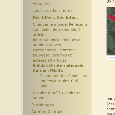
By T
Agrandissement et
Actualités
Plantes pour Haïti
modernisation.
Solidarité et environnement
Les Livres Le cinéma
Chroniques du séjour Août
Expositions
2017
Archives
Des Idées. Des infos.
Critiques et notes de lecture
Chroniques du séjour Juillet
Aide en nature : Containers
Changer le monde. Réflexions
2016
Années 2010 2012
sur l’aide internationale. 5
Chroniques du Voyage Février
Projets et bilans années
articles
Mars 2017
2013 / 2014
Informations techniques et
Les micro-crédits
administratives
Lutter contre l’extrême
pauvreté. Victimes et
acteurs.10 articles.
Solidarité internationale.
Autour d’Haïti.
Documentaires à voir. Les
années terribles. Cité
Soleil.
Histoire d’Haïti. Histoire et
Vaudou.
nouv
(271
Parrainages
cent
Adhérer-Contact
qui 