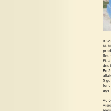
trava
M. M
prod
fleu
Et, à
des 
En 2
alla
5 go
fonc
agen
Aujo
Visi
avoi