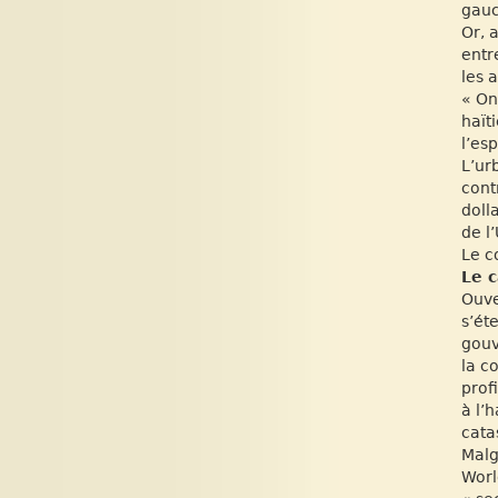
gauc
Or, 
entr
les 
« On
haït
l’es
L’ur
cont
doll
de l
Le c
Le 
Ouve
s’ét
gouv
la c
prof
à l’
cata
Malg
Worl