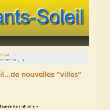
’Haïti.
>
éent en (...)
l...de nouvelles "villes"
taines de millions »