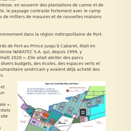
lesse, en souvenir des plantations de canne et de
itale, le paysage contraste fortement avec le camp
nes de milliers de masures et de nouvelles maisons
ironnement dans la région métropolitaine de Port-
ords de Port-au-Prince jusqu’à Cabaret, était en
ïtienne NABATEC S.A. qui, depuis 1999, y
ïti 2020 ». Elle allait abriter des parcs
 divers budgets, des écoles, des espaces verts et
manitaire américain y avaient déjà acheté des
s.
 et
 un
le ».
tiels
site
à