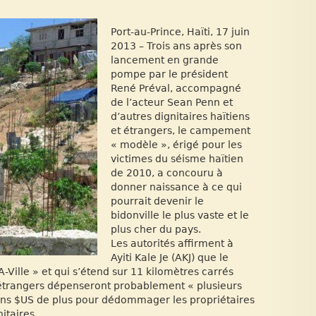
Port-au-Prince, Haïti, 17 juin
2013 – Trois ans après son
lancement en grande
pompe par le président
René Préval, accompagné
de l’acteur Sean Penn et
d’autres dignitaires haïtiens
et étrangers, le campement
« modèle », érigé pour les
victimes du séisme haïtien
de 2010, a concouru à
donner naissance à ce qui
pourrait devenir le
bidonville le plus vaste et le
plus cher du pays.
Les autorités affirment à
Ayiti Kale Je (AKJ) que le
Ville » et qui s’étend sur 11 kilomètres carrés
s étrangers dépenseront probablement « plusieurs
lions $US de plus pour dédommager les propriétaires
itaires.