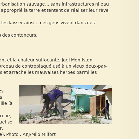
urbanisation sauvage… sans infrastructures ni eau
t approprié la terre et tentent de réaliser leur rêve
ut les laisser ainsi… ces gens vivent dans des
ns des conteneurs.
ant et la chaleur suffocante, Joel Monfiston
 morceau de contreplaqué usé à un vieux deux-par-
urs et arrache les mauvaises herbes parmi les
es
a
lle (à
orche,
uel se
r,
). Photo : AKJ/Milo Milfort