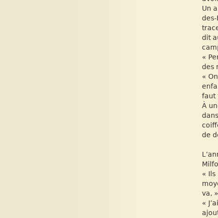
Un a
des-
trac
dit 
camp
« Pe
des 
« On
enfa
faut
À un
dans
coif
de d
L’an
Milfo
« Il
moye
va, »
« J’
ajou