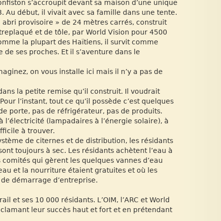
onfiston s’accroupit devant sa maison d’une unique
. Au début, il vivait avec sa famille dans une tente.
 abri provisoire » de 24 mètres carrés, construit
replaqué et de tôle, par World Vision pour 4500
omme la plupart des Haïtiens, il survit comme
de de ses proches. Et il s’aventure dans le
maginez, on vous installe ici mais il n’y a pas de
ns la petite remise qu’il construit. Il voudrait
our l’instant, tout ce qu’il possède c’est quelques
e porte, pas de réfrigérateur, pas de produits.
 à l’électricité (lampadaires à l’énergie solaire), à
ficile à trouver.
ème de citernes et de distribution, les résidants
 sont toujours à sec. Les résidants achètent l’eau à
s comités qui gèrent les quelques vannes d’eau
u et la nourriture étaient gratuites et où les
s de démarrage d’entreprise.
l et ses 10 000 résidants. L’OIM, l’ARC et World
n clamant leur succès haut et fort et en prétendant