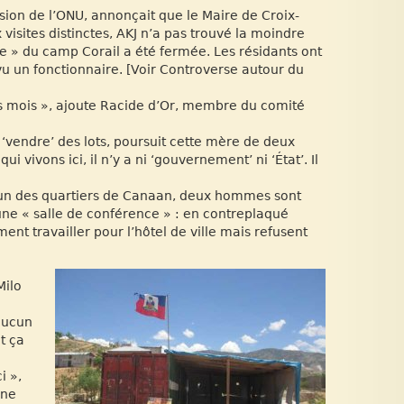
ssion de l’ONU, annonçait que le Maire de Croix-
isites distinctes, AKJ n’a pas trouvé la moindre
lle » du camp Corail a été fermée. Les résidants ont
t vu un fonctionnaire. [Voir Controverse autour du
rs mois », ajoute Racide d’Or, membre du comité
 ‘vendre’ des lots, poursuit cette mère de deux
vivons ici, il n’y a ni ‘gouvernement’ ni ‘État’. Il
s un des quartiers de Canaan, deux hommes sont
ne « salle de conférence » : en contreplaqué
nt travailler pour l’hôtel de ville mais refusent
Milo
 aucun
t ça
i »,
 ne