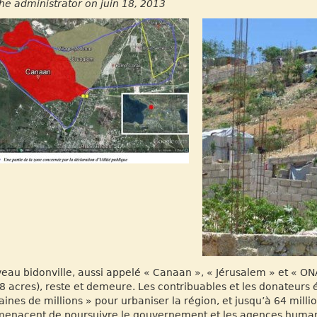
he administrator on juin 18, 2013
eau bidonville, aussi appelé « Canaan », « Jérusalem » et « ONA-
8 acres), reste et demeure. Les contribuables et les donateur
aines de millions » pour urbaniser la région, et jusqu’à 64 mil
menacent de poursuivre le gouvernement et les agences human