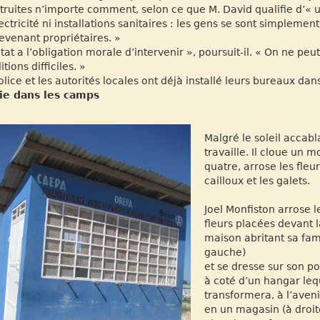
truites n’importe comment, selon ce que M. David qualifie d’« 
lectricité ni installations sanitaires : les gens se sont simplemen
evenant propriétaires. »
État a l’obligation morale d’intervenir », poursuit-il. « On ne pe
tions difficiles. »
olice et les autorités locales ont déjà installé leurs bureaux da
ie dans les camps
Malgré le soleil accabl
travaille. Il cloue un
quatre, arrose les fle
cailloux et les galets.
Joel Monfiston arrose l
fleurs placées devant l
maison abritant sa fami
gauche)
et se dresse sur son p
à coté d’un hangar leq
transformera, à l’aveni
en un magasin (à droite