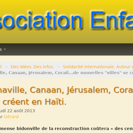
ns
l
>
Des Idées. Des infos.
>
Solidarité internationale. Autour d
le, Canaan, Jérusalem, Corail...de nouvelles "villes" se cr
aville, Canaan, Jérusalem, Corai
 créent en Haïti.
udi 22 août 2013
ar
Gérard
mense bidonville de la reconstruction coûtera « des cen