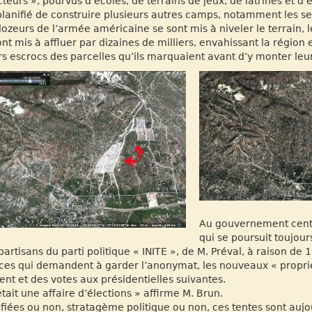
cteurs », pourvus d’écoles, de terrains de jeux, de latrines et d’
planifié de construire plusieurs autres camps, notamment les sec
dozeurs de l’armée américaine se sont mis à niveler le terrain, l
ont mis à affluer par dizaines de milliers, envahissant la région 
rs escrocs des parcelles qu’ils marquaient avant d’y monter leu
Au gouvernement centra
qui se poursuit toujours
partisans du parti politique « INITE », de M. Préval, à raison de
ces qui demandent à garder l’anonymat, les nouveaux « propriét
gent et des votes aux présidentielles suivantes.
était une affaire d’élections » affirme M. Brun.
ifiées ou non, stratagème politique ou non, ces tentes sont auj