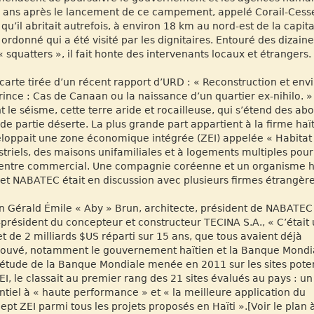
s ans après le lancement de ce campement, appelé Corail-Cesse
l qu’il abritait autrefois, à environ 18 km au nord-est de la cap
 ordonné qui a été visité par les dignitaires. Entouré des dizai
« squatters », il fait honte des intervenants locaux et étrangers.
carte tirée d’un récent rapport d’URD : « Reconstruction et env
rince : Cas de Canaan ou la naissance d’un quartier ex-nihilo. »
t le séisme, cette terre aride et rocailleuse, qui s’étend des ab
de partie déserte. La plus grande part appartient à la firme ha
loppait une zone économique intégrée (ZEI) appelée « Habitat Ha
striels, des maisons unifamiliales et à logements multiples pour
entre commercial. Une compagnie coréenne et un organisme hu
, et NABATEC était en discussion avec plusieurs firmes étrangère
n Gérald Émile « Aby » Brun, architecte, président de NABATEC
-président du concepteur et constructeur TECINA S.A., « C’était
et de 2 milliards $US réparti sur 15 ans, que tous avaient déjà
ouvé, notamment le gouvernement haïtien et la Banque Mondia
étude de la Banque Mondiale menée en 2011 sur les sites poten
EI, le classait au premier rang des 21 sites évalués au pays : un 
ntiel à « haute performance » et « la meilleure application du
ept ZEI parmi tous les projets proposés en Haïti ».[Voir le plan 