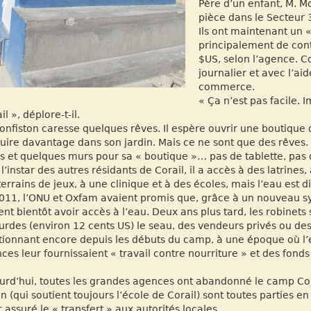
Père d’un enfant, M. M
pièce dans le Secteur 3
Ils ont maintenant un «
principalement de cont
$US, selon l’agence. C
journalier et avec l’ai
commerce.
« Ça n’est pas facile. I
il », déplore-t-il.
onfiston caresse quelques rêves. Il espère ouvrir une boutique da
uire davantage dans son jardin. Mais ce ne sont que des rêves. P
rs et quelques murs pour sa « boutique »… pas de tablette, pas d
 l’instar des autres résidants de Corail, il a accès à des latrines,
terrains de jeux, à une clinique et à des écoles, mais l’eau est dif
011, l’ONU et Oxfam avaient promis que, grâce à un nouveau syst
ient bientôt avoir accès à l’eau. Deux ans plus tard, les robinets
urdes (environ 12 cents US) le seau, des vendeurs privés ou de
tionnant encore depuis les débuts du camp, à une époque où l’ea
ces leur fournissaient « travail contre nourriture » et des fond
urd’hui, toutes les grandes agences ont abandonné le camp Corai
on (qui soutient toujours l’école de Corail) sont toutes parties e
r assuré le « transfert » aux autorités locales.