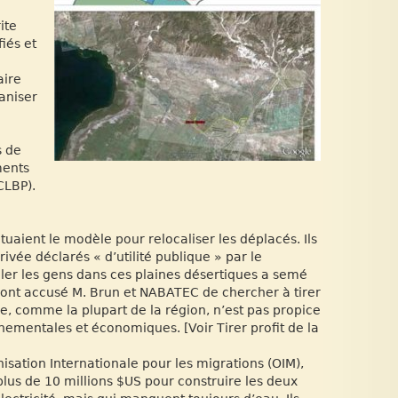
ite
iés et
aire
aniser
s de
ments
CLBP).
tuaient le modèle pour relocaliser les déplacés. Ils
ivée déclarés « d’utilité publique » par le
ller les gens dans ces plaines désertiques a semé
s ont accusé M. Brun et NABATEC de chercher à tirer
ce, comme la plupart de la région, n’est pas propice
nementales et économiques. [Voir Tirer profit de la
ation Internationale pour les migrations (OIM),
us de 10 millions $US pour construire les deux