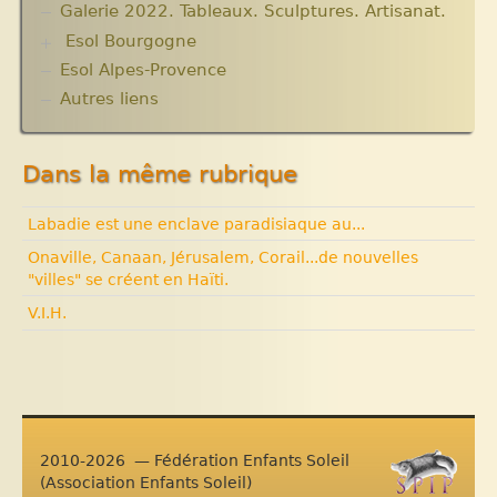
Galerie 2022. Tableaux. Sculptures. Artisanat.
Esol Bourgogne
Esol Alpes-Provence
ACTUALITES
Archives
Autres liens
Expositions, manifestations
Nouvelle rubrique N° 53
Dans la même rubrique
Labadie est une enclave paradisiaque au...
Onaville, Canaan, Jérusalem, Corail...de nouvelles
"villes" se créent en Haïti.
V.I.H.
2010-2026 — Fédération Enfants Soleil
(Association Enfants Soleil)