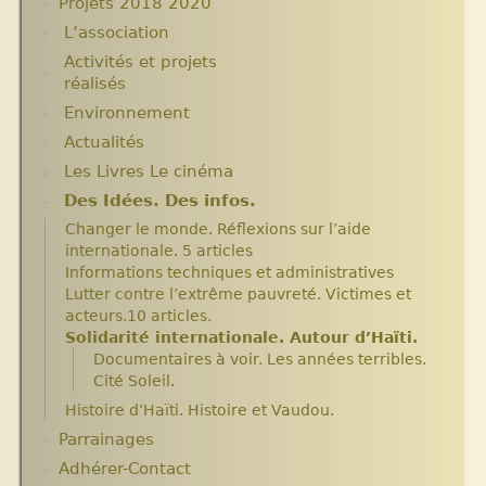
Projets 2018 2020
L’association
Activités et projets
Assemblées Générales
réalisés
Nos partenaires.
Environnement
Ecole Massawist. Verrettes. Agrandissement et
modernisation.
Actualités
Plantes pour Haïti
Expositions
Solidarité et environnement
Les Livres Le cinéma
Chroniques du séjour Août 2017
Archives
Chroniques du séjour Juillet 2016
Aide en nature : Containers
Des Idées. Des infos.
Critiques et notes de lecture
Chroniques du Voyage Février Mars 2017
Années 2010 2012
Changer le monde. Réflexions sur l’aide
Les micro-crédits
Projets et bilans années 2013 / 2014
internationale. 5 articles
Informations techniques et administratives
Lutter contre l’extrême pauvreté. Victimes et
acteurs.10 articles.
Solidarité internationale. Autour d’Haïti.
Documentaires à voir. Les années terribles.
Cité Soleil.
Histoire d’Haïti. Histoire et Vaudou.
Parrainages
Adhérer-Contact