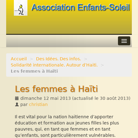
Accueil
>
Des Idées. Des infos.
>
Agenda
Solidarité internationale. Autour d’Haïti.
>
Les femmes à Haïti
Adhérer
Les femmes à Haïti
Contacts
dimanche 12 mai 2013
(actualisé le
30 août 2013
)
Liens
par
christian
Il est vital pour la nation haïtienne d’apporter
éducation et formation aux jeunes filles les plus
pauvres, qui, en tant que femmes et en tant
qu’enfants, sont particulièrement vulnérables.