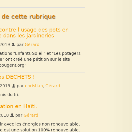
s de cette rubrique
 contre l’usage des pots en
e dans les jardineries
 2019
par
Gérard
ations "Enfants-Soleil" et "Les potagers
e" ont créé une pétition sur le site
bougent.org"
os DECHETS !
 2019
par
christian
,
Gérard
is du tri.
ation en Haïti.
2018
par
Gérard
nir avec les énergies non renouvelable,
e est une solution 100% renouvelable.