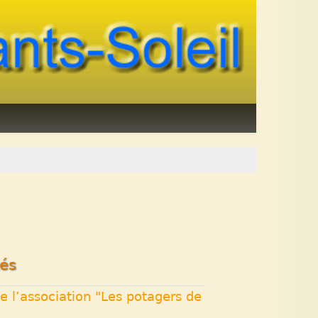
tés
de l’association "Les potagers de