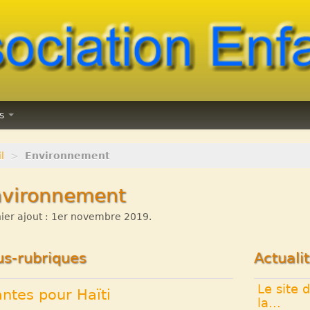
ns
l
>
Environnement
nvironnement
ier ajout : 1er novembre 2019.
us-rubriques
Actuali
Le site 
antes pour Haïti
la...