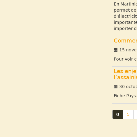
En Martini
permet de 
d’électrici
importante
importer du
Comment
15 nove
Pour voir c
Les enje
l’assain
30 octo
Fiche Pays
0
5