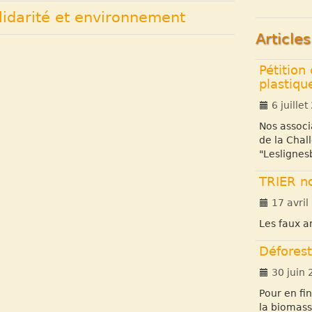
lidarité et environnement
Article
Pétition
plastiqu
6 juillet
Nos associ
de la Chall
"Leslignes
TRIER n
17 avril
Les faux am
Déforest
30 juin 
Pour en fi
la biomass