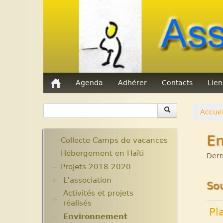
Agenda
Adhérer
Contacts
Lie
Accuei
E
Collecte Camps de vacances
Hébergement en Haïti
Dern
Projets 2018 2020
L’association
So
Activités et projets
Assemblées Générales
réalisés
Nos partenaires.
Pl
Environnement
Ecole Massawist. Verrettes.