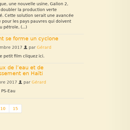
que, une nouvelle usine, Galion 2,
doubler la production verte
té. Cette solution serait une avancée
 pour les pays pauvres qui doivent
 pétrole, (...)
 se forme un cyclone
mbre 2017
par
Gérard
e petit film cliquez ici.
ux de l’eau et de
issement en Haïti
bre 2017
par
Gérard
. PS-Eau
10
15