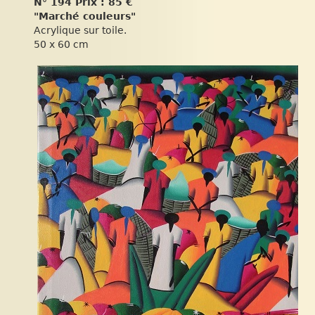
N° 194 Prix : 85 €
"Marché couleurs"
Acrylique sur toile.
50 x 60 cm