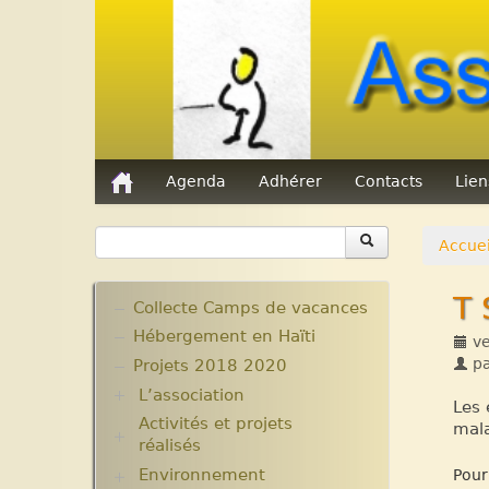
Agenda
Adhérer
Contacts
Lie
Accuei
T 
Collecte Camps de vacances
Hébergement en Haïti
ve
p
Projets 2018 2020
L’association
Les 
Activités et projets
Assemblées Générales
mala
réalisés
Nos partenaires.
Environnement
Ecole Massawist. Verrettes.
Pour