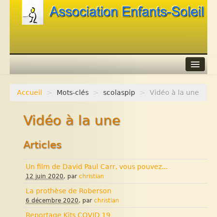
Accueil
>
Mots-clés
>
scolaspip
>
Vidéo à la une
Agenda
Vidéo à la une
Adhérer
Contacts
Articles
Liens
Un film de David Paul Carr, vous pouvez...
12 juin 2020
, par
christian
La prothèse de Roberson
6 décembre 2020
, par
christian
Reportage Kits COVID 19