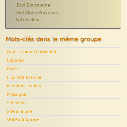
Esol Bourgogne
acteurs.10 articles.
Solidarité internationale. Autour d’Haïti.
Esol Alpes-Provence
ACTUALITES
Documentaires à voir. Les années terribles.
Archives
Autres liens
Cité Soleil.
Expositions, manifestations
Histoire d’Haïti. Histoire et Vaudou.
Nouvelle rubrique N° 53
Mots-clés dans le même groupe
Dans le menu horizontal
Éditorial
Exclu
Flux RSS à la une
Mentions légales
Mosaïque
Sélection
Site à la une
Vidéo à la une