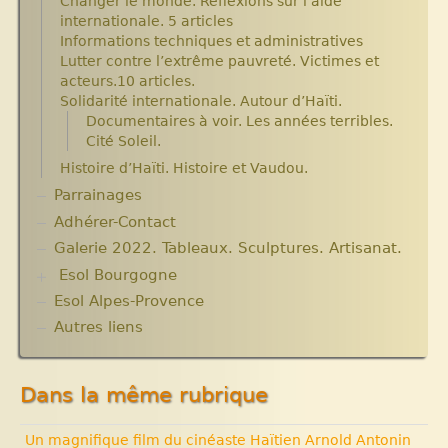
Changer le monde. Réflexions sur l’aide
Les micro-crédits
Projets et bilans années 2013 / 2014
internationale. 5 articles
Informations techniques et administratives
Lutter contre l’extrême pauvreté. Victimes et
acteurs.10 articles.
Solidarité internationale. Autour d’Haïti.
Documentaires à voir. Les années terribles.
Cité Soleil.
Histoire d’Haïti. Histoire et Vaudou.
Parrainages
Adhérer-Contact
Galerie 2022. Tableaux. Sculptures. Artisanat.
Esol Bourgogne
Esol Alpes-Provence
ACTUALITES
Archives
Autres liens
Expositions, manifestations
Nouvelle rubrique N° 53
Dans la même rubrique
Un magnifique film du cinéaste Haïtien Arnold Antonin