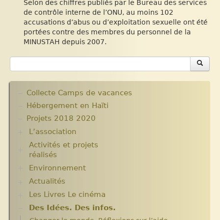
Selon des chiffres publiés par le Bureau des services
de contrôle interne de l’ONU, au moins 102
accusations d’abus ou d’exploitation sexuelle ont été
portées contre des membres du personnel de la
MINUSTAH depuis 2007.
Collecte Camps de vacances
Hébergement en Haïti
Projets 2018 2020
L’association
Activités et projets
Assemblées Générales
réalisés
Nos partenaires.
Environnement
Ecole Massawist. Verrettes. Agrandissement et
modernisation.
Actualités
Plantes pour Haïti
Expositions
Solidarité et environnement
Les Livres Le cinéma
Chroniques du séjour Août 2017
Archives
Chroniques du séjour Juillet 2016
Aide en nature : Containers
Des Idées. Des infos.
Critiques et notes de lecture
Chroniques du Voyage Février Mars 2017
Années 2010 2012