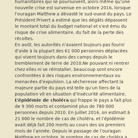
humanitaires qui se poursuivent, alors même qu’une
nouvelle crise est survenue en octobre 2016, lorsque
l’ouragan Matthew a dévasté le sud-ouest du pays. Le
Président Privert a estimé que les dégâts dépassent
le montant total du budget national et s’est ému du
risque de crise alimentaire, du fait de la perte des
récoltes.
En août, les autorités n’avaient toujours pas fourni
d’aide à la plupart des 61 000 personnes déplacées
qui vivent toujours dans des camps depuis le
tremblement de terre de 2010.Ne pouvant ni rentrer
chez elles ni se réinstaller, beaucoup sont encore
confrontées à des risques environnementaux ou
menacées d’expulsion. La sécheresse affectant la
majeure partie du pays est telle qu’un tiers de la
population vit en situation d’insécurité alimentaire.
L’épidémie de choléra
qui frappe le pays a fait plus
de 9 300 morts et contaminé plus de 780 000
personnes depuis 2010. En juillet 2016, on estimait à
21 000 le nombre de cas de choléra, et l’épidémie
avait déjà fait 200 morts au cours des six premiers
mois de l’année. Depuis le passage de l’ouragan
Matthew en octobre, le nombre de cas de choléra a