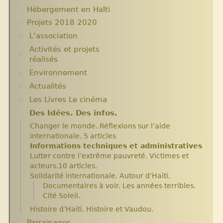
Hébergement en Haïti
Projets 2018 2020
L’association
Activités et projets
Assemblées Générales
réalisés
Nos partenaires.
Environnement
Ecole Massawist. Verrettes. Agrandissement et
modernisation.
Actualités
Plantes pour Haïti
Expositions
Solidarité et environnement
Les Livres Le cinéma
Chroniques du séjour Août 2017
Archives
Chroniques du séjour Juillet 2016
Aide en nature : Containers
Des Idées. Des infos.
Critiques et notes de lecture
Chroniques du Voyage Février Mars 2017
Années 2010 2012
Changer le monde. Réflexions sur l’aide
Les micro-crédits
Projets et bilans années 2013 / 2014
internationale. 5 articles
Informations techniques et administratives
Lutter contre l’extrême pauvreté. Victimes et
acteurs.10 articles.
Solidarité internationale. Autour d’Haïti.
Documentaires à voir. Les années terribles.
Cité Soleil.
Histoire d’Haïti. Histoire et Vaudou.
Parrainages