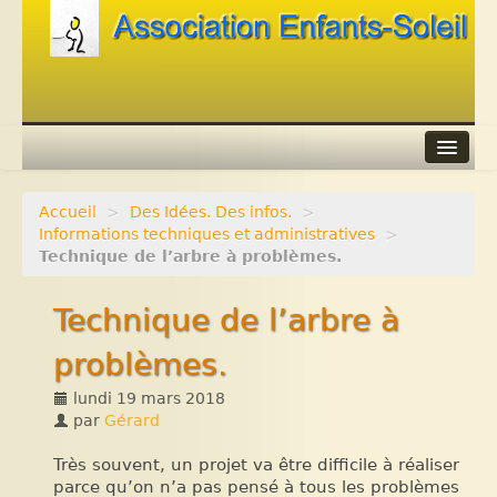
Accueil
>
Des Idées. Des infos.
>
Agenda
Informations techniques et administratives
>
Technique de l’arbre à problèmes.
Adhérer
Technique de l’arbre à
Contacts
problèmes.
Liens
lundi 19 mars 2018
par
Gérard
Très souvent, un projet va être difficile à réaliser
parce qu’on n’a pas pensé à tous les problèmes