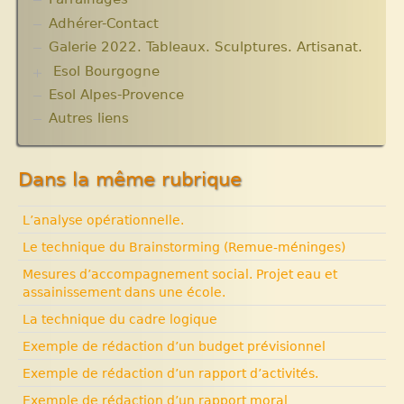
Adhérer-Contact
Galerie 2022. Tableaux. Sculptures. Artisanat.
Esol Bourgogne
Esol Alpes-Provence
ACTUALITES
Archives
Autres liens
Expositions, manifestations
Nouvelle rubrique N° 53
Dans la même rubrique
L’analyse opérationnelle.
Le technique du Brainstorming (Remue-méninges)
Mesures d’accompagnement social. Projet eau et
assainissement dans une école.
La technique du cadre logique
Exemple de rédaction d’un budget prévisionnel
Exemple de rédaction d’un rapport d’activités.
Exemple de rédaction d’un rapport moral