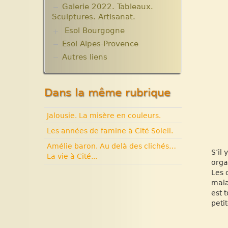
Galerie 2022. Tableaux.
Sculptures. Artisanat.
Esol Bourgogne
Esol Alpes-Provence
ACTUALITES
Archives
Autres liens
Expositions, manifestations
Nouvelle rubrique N° 53
Dans la même rubrique
Jalousie. La misère en couleurs.
Les années de famine à Cité Soleil.
Amélie baron. Au delà des clichés…
S’il
La vie à Cité...
orga
Les 
malar
est 
peti