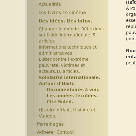
Agrandissement et
Haït
Actualités
Plantes pour Haïti
modernisation.
À Po
Solidarité et environnement
Les Livres Le cinéma
Chroniques du séjour Août
Expositions
orga
2017
Archives
esse
Des Idées. Des infos.
Critiques et notes de lecture
Chroniques du séjour Juillet
Aide en nature : Containers
répu
Changer le monde. Réflexions
2016
Années 2010 2012
pouv
sur l’aide internationale. 5
Chroniques du Voyage Février
Projets et bilans années
une 
articles
Mars 2017
2013 / 2014
Informations techniques et
Les micro-crédits
Nous
administratives
enfa
Lutter contre l’extrême
peut
pauvreté. Victimes et
acteurs.10 articles.
Solidarité internationale.
Autour d’Haïti.
Documentaires à voir.
Les années terribles.
Cité Soleil.
Histoire d’Haïti. Histoire et
Vaudou.
Parrainages
Adhérer-Contact