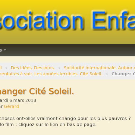
ns
l
>
Des Idées. Des infos.
>
Solidarité internationale. Autour d
ntaires à voir. Les années terribles. Cité Soleil.
>
Changer C
anger Cité Soleil.
rdi 6 mars 2018
ar
Gérard
choses ont-elles vraiment changé pour les plus pauvres ?
 le film : cliquez sur le lien en bas de page.