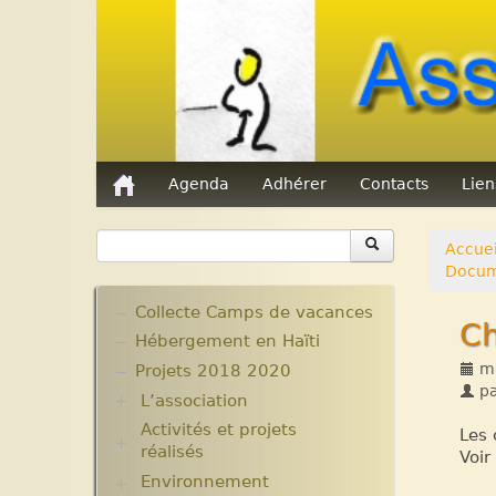
Agenda
Adhérer
Contacts
Lie
Accuei
Docume
Collecte Camps de vacances
Ch
Hébergement en Haïti
ma
Projets 2018 2020
p
L’association
Activités et projets
Assemblées Générales
Les 
réalisés
Nos partenaires.
Voir
Environnement
Ecole Massawist. Verrettes.