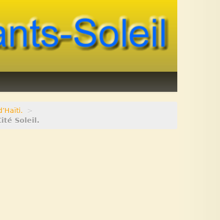
’Haïti.
>
ité Soleil.