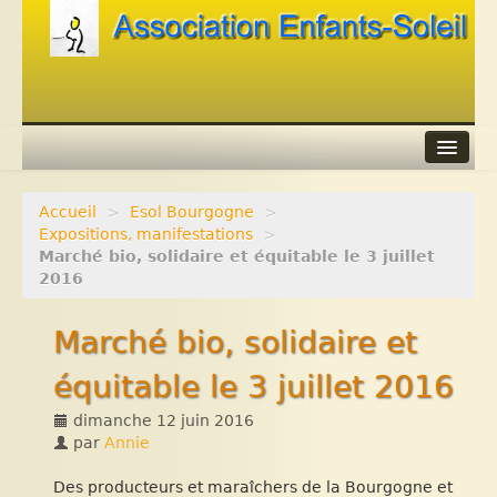
Accueil
>
Esol Bourgogne
>
Agenda
Expositions, manifestations
>
Marché bio, solidaire et équitable le 3 juillet
Adhérer
2016
Contacts
Marché bio, solidaire et
Liens
équitable le 3 juillet 2016
dimanche 12 juin 2016
par
Annie
Des producteurs et maraîchers de la Bourgogne et