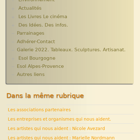
modernisation.
Actualités
Plantes pour Haïti
Expositions
Solidarité et environnement
Les Livres Le cinéma
Chroniques du séjour Août 2017
Archives
Chroniques du séjour Juillet 2016
Aide en nature : Containers
Des Idées. Des infos.
Critiques et notes de lecture
Chroniques du Voyage Février Mars 2017
Années 2010 2012
Parrainages
Changer le monde. Réflexions sur l’aide
Les micro-crédits
Projets et bilans années 2013 / 2014
internationale. 5 articles
Adhérer-Contact
Informations techniques et administratives
Galerie 2022. Tableaux. Sculptures. Artisanat.
Lutter contre l’extrême pauvreté. Victimes et
Esol Bourgogne
acteurs.10 articles.
Solidarité internationale. Autour d’Haïti.
Esol Alpes-Provence
ACTUALITES
Documentaires à voir. Les années terribles.
Archives
Autres liens
Cité Soleil.
Expositions, manifestations
Histoire d’Haïti. Histoire et Vaudou.
Nouvelle rubrique N° 53
Dans la même rubrique
Les associations partenaires
Les entreprises et organismes qui nous aident.
Les artistes qui nous aident : Nicole Avezard
Les artistes qui nous aident : Marielle Nordmann