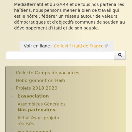
Médialternatif et du GARR et de tous nos partenaires
haïtiens, nous pensons mener à bien ce travail qui
est le nôtre : fédérer un réseau autour de valeurs
démocratiques et d’objectifs communs de soutien au
développement d’Haïti et de son peuple.
Voir en ligne :
Collectif Haïti de France
Collecte Camps de vacances
Hébergement en Haïti
Projets 2018 2020
L’association
Assemblées Générales
Nos partenaires.
Activités et projets
réalisés
Environnement
Ecole Massawist. Verrettes. Agrandissement et