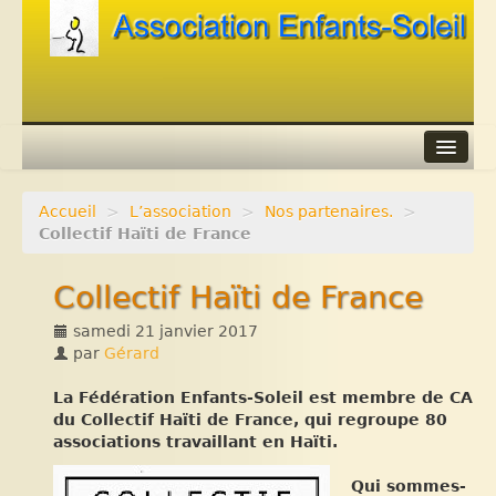
Accueil
>
L’association
>
Nos partenaires.
>
Agenda
Collectif Haïti de France
Adhérer
Collectif Haïti de France
Contacts
samedi 21 janvier 2017
par
Gérard
Liens
La Fédération Enfants-Soleil est membre de CA
du Collectif Haïti de France, qui regroupe 80
associations travaillant en Haïti.
Qui sommes-