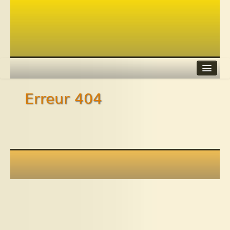
Erreur 404
Agenda
Adhérer
Contacts
Liens