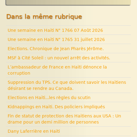
Expositions, manifestations
Histoire d’Haïti. Histoire et Vaudou.
Nouvelle rubrique N° 53
Dans la même rubrique
Une semaine en Haïti N° 1766 07 Août 2026
Une semaine en Haïti N° 1765 31 juillet 2026
Elections. Chronique de Jean Pharès Jérôme.
MSF à Cité Soleil : un nouvel arrêt des activités.
L’ambassadeur de France en Haïti dénonce la
corruption
Suppression du TPS. Ce que doivent savoir les Haïtiens
désirant se rendre au Canada.
Elections en Haïti...les règles du scutin
Kidnappings en Haïti. Des policiers impliqués
Fin de statut de protection des Haïtiens aux USA : Un
drame pour un demi million de personnes
Dany Laferrière en Haïti