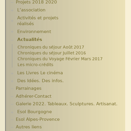
Projets 2018 2020
L’association
Activités et projets
Assemblées Générales
réalisés
Nos partenaires.
Environnement
Ecole Massawist. Verrettes. Agrandissement et
modernisation.
Actualités
Plantes pour Haïti
Expositions
Solidarité et environnement
Chroniques du séjour Août 2017
Archives
Chroniques du séjour Juillet 2016
Aide en nature : Containers
Chroniques du Voyage Février Mars 2017
Années 2010 2012
Les micro-crédits
Projets et bilans années 2013 / 2014
Les Livres Le cinéma
Des Idées. Des infos.
Critiques et notes de lecture
Parrainages
Changer le monde. Réflexions sur l’aide
internationale. 5 articles
Adhérer-Contact
Informations techniques et administratives
Galerie 2022. Tableaux. Sculptures. Artisanat.
Lutter contre l’extrême pauvreté. Victimes et
Esol Bourgogne
acteurs.10 articles.
Solidarité internationale. Autour d’Haïti.
Esol Alpes-Provence
ACTUALITES
Documentaires à voir. Les années terribles.
Archives
Autres liens
Cité Soleil.