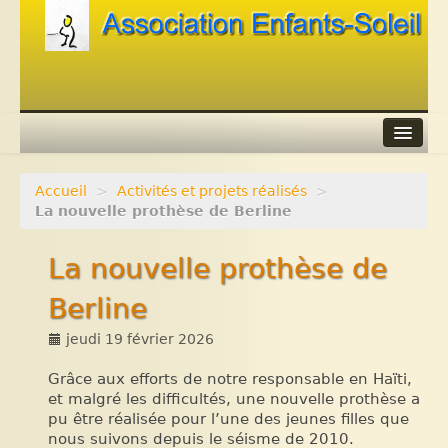
Accueil
>
Activités et projets réalisés
>
Agenda
La nouvelle prothèse de Berline
Adhérer
La nouvelle prothèse de
Contacts
Berline
Liens
jeudi 19 février 2026
Grâce aux efforts de notre responsable en Haïti,
et malgré les difficultés, une nouvelle prothèse a
pu être réalisée pour l’une des jeunes filles que
nous suivons depuis le séisme de 2010.