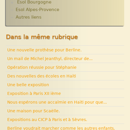
Esol Bourgogne
acteurs.10 articles.
Solidarité internationale. Autour d’Haïti.
Esol Alpes-Provence
ACTUALITES
Documentaires à voir. Les années terribles.
Archives
Autres liens
Cité Soleil.
Expositions, manifestations
Histoire d’Haïti. Histoire et Vaudou.
Nouvelle rubrique N° 53
Dans la même rubrique
Une nouvelle prothèse pour Berline.
Un mail de Michel Jeanthyl, directeur de...
Opération réussie pour Stéphanie
Des nouvelles des écoles en Haïti
Une belle exposition
Exposition à Paris XII ième
Nous espérons une accalmie en Haïti pour que...
Une maison pour Scaëlle.
Expositions au CICP à Paris et à Sèvres.
Berline voudrait marcher comme les autres enfants.