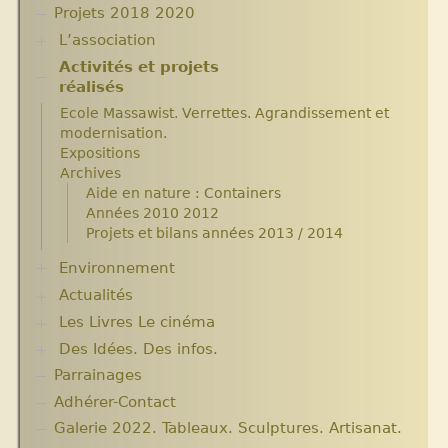
Projets 2018 2020
L’association
Activités et projets
Assemblées Générales
réalisés
Nos partenaires.
Ecole Massawist. Verrettes. Agrandissement et
modernisation.
Expositions
Archives
Aide en nature : Containers
Années 2010 2012
Projets et bilans années 2013 / 2014
Environnement
Actualités
Plantes pour Haïti
Solidarité et environnement
Les Livres Le cinéma
Chroniques du séjour Août 2017
Chroniques du séjour Juillet 2016
Des Idées. Des infos.
Critiques et notes de lecture
Chroniques du Voyage Février Mars 2017
Parrainages
Changer le monde. Réflexions sur l’aide
Les micro-crédits
internationale. 5 articles
Adhérer-Contact
Informations techniques et administratives
Galerie 2022. Tableaux. Sculptures. Artisanat.
Lutter contre l’extrême pauvreté. Victimes et