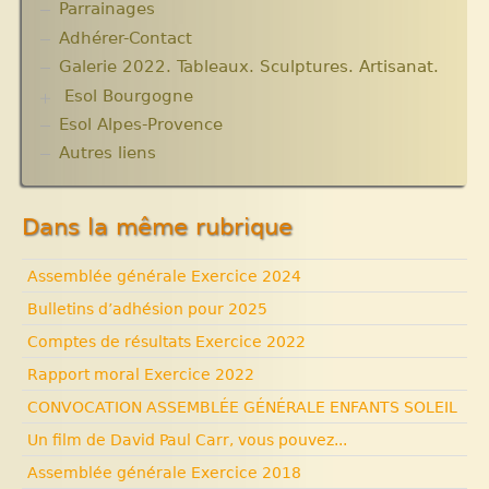
Parrainages
Changer le monde. Réflexions sur l’aide
Les micro-crédits
Projets et bilans années 2013 / 2014
internationale. 5 articles
Adhérer-Contact
Informations techniques et administratives
Galerie 2022. Tableaux. Sculptures. Artisanat.
Lutter contre l’extrême pauvreté. Victimes et
Esol Bourgogne
acteurs.10 articles.
Solidarité internationale. Autour d’Haïti.
Esol Alpes-Provence
ACTUALITES
Documentaires à voir. Les années terribles.
Archives
Autres liens
Cité Soleil.
Expositions, manifestations
Histoire d’Haïti. Histoire et Vaudou.
Nouvelle rubrique N° 53
Dans la même rubrique
Assemblée générale Exercice 2024
Bulletins d’adhésion pour 2025
Comptes de résultats Exercice 2022
Rapport moral Exercice 2022
CONVOCATION ASSEMBLÉE GÉNÉRALE ENFANTS SOLEIL
Un film de David Paul Carr, vous pouvez...
Assemblée générale Exercice 2018