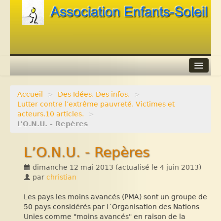
Accueil
>
Des Idées. Des infos.
>
Agenda
Lutter contre l’extrême pauvreté. Victimes et
acteurs.10 articles.
>
Adhérer
L’O.N.U. - Repères
Contacts
L’O.N.U. - Repères
Liens
dimanche 12 mai 2013
(actualisé le
4 juin 2013
)
par
christian
Les pays les moins avancés (PMA) sont un groupe de
50 pays considérés par l´Organisation des Nations
Unies comme "moins avancés" en raison de la