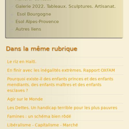
Galerie 2022. Tableaux. Sculptures. Artisanat.
Esol Bourgogne
Esol Alpes-Provence
ACTUALITES
Archives
Autres liens
Expositions, manifestations
Nouvelle rubrique N° 53
Dans la même rubrique
Le riz en Haïti.
En finir avec les inégalités extrèmes. Rapport OXFAM
Pourquoi existe-il des enfants princes et des enfants
mendiants, des enfants maîtres et des enfants
esclaves ?
Agir sur le Monde
Les Dettes. Un handicap terrible pour les plus pauvres
Famines : un schéma bien rôdé
Libéralisme - Capitalisme - Marché