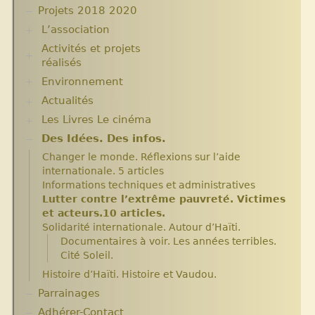
Projets 2018 2020
L’association
Activités et projets
Assemblées Générales
réalisés
Nos partenaires.
Environnement
Ecole Massawist. Verrettes. Agrandissement et
modernisation.
Actualités
Plantes pour Haïti
Expositions
Solidarité et environnement
Les Livres Le cinéma
Chroniques du séjour Août 2017
Archives
Chroniques du séjour Juillet 2016
Aide en nature : Containers
Des Idées. Des infos.
Critiques et notes de lecture
Chroniques du Voyage Février Mars 2017
Années 2010 2012
Changer le monde. Réflexions sur l’aide
Les micro-crédits
Projets et bilans années 2013 / 2014
internationale. 5 articles
Informations techniques et administratives
Lutter contre l’extrême pauvreté. Victimes
et acteurs.10 articles.
Solidarité internationale. Autour d’Haïti.
Documentaires à voir. Les années terribles.
Cité Soleil.
Histoire d’Haïti. Histoire et Vaudou.
Parrainages
Adhérer-Contact