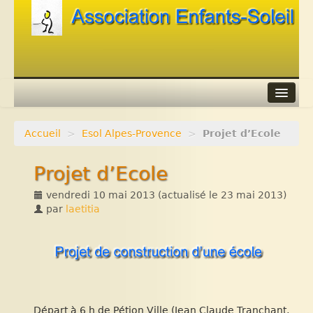
Accueil
>
Esol Alpes-Provence
>
Projet d’Ecole
Agenda
Projet d’Ecole
Adhérer
vendredi 10 mai 2013
(actualisé le
23 mai 2013
)
Contacts
par
laetitia
Liens
Départ à 6 h de Pétion Ville (Jean Claude Tranchant,