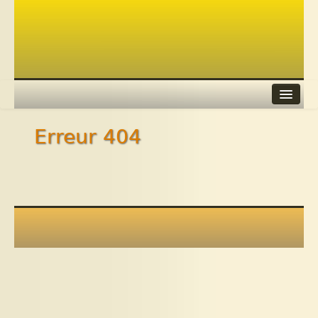
Erreur 404
Agenda
Adhérer
Contacts
Liens