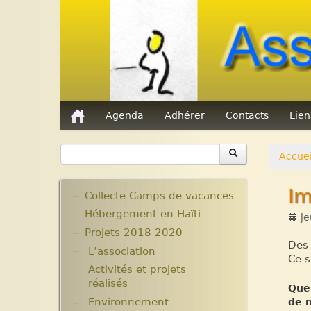
Agenda
Adhérer
Contacts
Lie
Accuei
Im
Collecte Camps de vacances
Hébergement en Haïti
je
Projets 2018 2020
Des 
L’association
Ce s
Activités et projets
Assemblées Générales
réalisés
Nos partenaires.
Que 
Environnement
Ecole Massawist. Verrettes.
de m