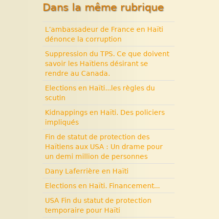
Dans la même rubrique
années terribles. Cité
Soleil.
L’ambassadeur de France en Haïti
Histoire d’Haïti. Histoire et
dénonce la corruption
Vaudou.
Suppression du TPS. Ce que doivent
savoir les Haïtiens désirant se
rendre au Canada.
Elections en Haïti...les règles du
scutin
Kidnappings en Haïti. Des policiers
impliqués
Fin de statut de protection des
Haïtiens aux USA : Un drame pour
un demi million de personnes
Dany Laferrière en Haïti
Elections en Haïti. Financement...
USA Fin du statut de protection
temporaire pour Haïti