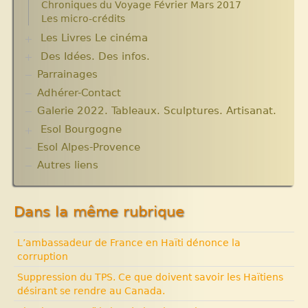
Chroniques du Voyage Février Mars 2017
Années 2010 2012
Les micro-crédits
Projets et bilans années 2013 / 2014
Les Livres Le cinéma
Des Idées. Des infos.
Critiques et notes de lecture
Parrainages
Changer le monde. Réflexions sur l’aide
internationale. 5 articles
Adhérer-Contact
Informations techniques et administratives
Galerie 2022. Tableaux. Sculptures. Artisanat.
Lutter contre l’extrême pauvreté. Victimes et
Esol Bourgogne
acteurs.10 articles.
Solidarité internationale. Autour d’Haïti.
Esol Alpes-Provence
ACTUALITES
Documentaires à voir. Les années terribles.
Archives
Autres liens
Cité Soleil.
Expositions, manifestations
Histoire d’Haïti. Histoire et Vaudou.
Nouvelle rubrique N° 53
Dans la même rubrique
L’ambassadeur de France en Haïti dénonce la
corruption
Suppression du TPS. Ce que doivent savoir les Haïtiens
désirant se rendre au Canada.