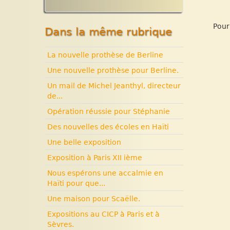
Solidarité internationale.
Expositions, manifestations
Autour d’Haïti.
Nouvelle rubrique N° 53
Documentaires à voir. Les
Pour
Dans la même rubrique
années terribles. Cité
Soleil.
La nouvelle prothèse de Berline
Histoire d’Haïti. Histoire et
Vaudou.
Une nouvelle prothèse pour Berline.
Un mail de Michel Jeanthyl, directeur
de...
Opération réussie pour Stéphanie
Des nouvelles des écoles en Haïti
Une belle exposition
Exposition à Paris XII ième
Nous espérons une accalmie en
Haïti pour que...
Une maison pour Scaëlle.
Expositions au CICP à Paris et à
Sèvres.