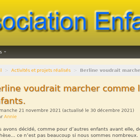
ns
l
>
Activités et projets réalisés
>
Berline voudrait march
rline voudrait marcher comme l
fants.
manche 21 novembre 2021
(actualisé le
30 décembre 2021
)
ar
Annie
 avons décidé, comme pour d’autres enfants avant elle, de
hèse... ce n’est pas beaucoup si nous sommes nombreux.