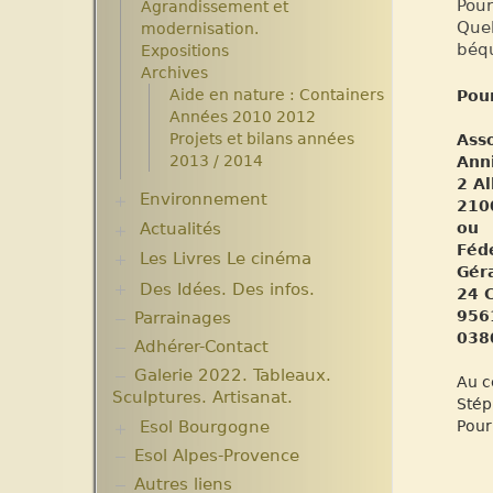
Pour
Agrandissement et
Quel
modernisation.
béqu
Expositions
Archives
Aide en nature : Containers
Pou
Années 2010 2012
Projets et bilans années
Asso
2013 / 2014
Ann
2 Al
Environnement
210
Actualités
Plantes pour Haïti
ou
Solidarité et environnement
Fédé
Les Livres Le cinéma
Chroniques du séjour Août
Gér
2017
Des Idées. Des infos.
Critiques et notes de lecture
24 
Chroniques du séjour Juillet
956
Parrainages
Changer le monde. Réflexions
2016
038
sur l’aide internationale. 5
Adhérer-Contact
Chroniques du Voyage Février
articles
Mars 2017
Galerie 2022. Tableaux.
Au c
Informations techniques et
Les micro-crédits
Sculptures. Artisanat.
Stép
administratives
Esol Bourgogne
Pour
Lutter contre l’extrême
pauvreté. Victimes et
Esol Alpes-Provence
ACTUALITES
acteurs.10 articles.
Archives
Autres liens