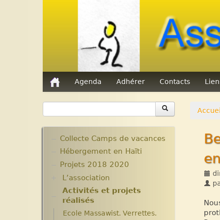
Agenda
Adhérer
Contacts
Lie
Accuei
Be
Collecte Camps de vacances
Hébergement en Haïti
en
Projets 2018 2020
di
L’association
p
Activités et projets
Assemblées Générales
réalisés
Nos partenaires.
Nous
prot
Ecole Massawist. Verrettes.