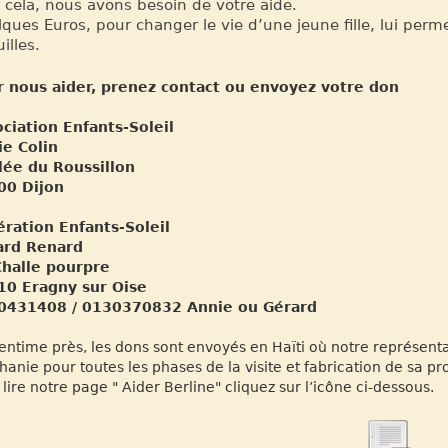
 cela, nous avons besoin de votre aide.
ques Euros, pour changer le vie d’une jeune fille, lui per
illes.
r nous aider, prenez contact ou envoyez votre don
ciation Enfants-Soleil
ie Colin
lée du Roussillon
00 Dijon
ration Enfants-Soleil
ard Renard
Challe pourpre
10 Eragny sur Oise
0431408 / 0130370832 Annie ou Gérard
entime près, les dons sont envoyés en Haïti où notre représent
hanie pour toutes les phases de la visite et fabrication de sa pr
 lire notre page " Aider Berline" cliquez sur l’icône ci-dessous.